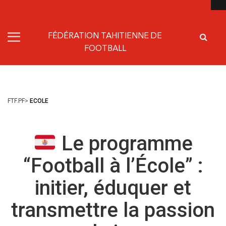
FÉDÉRATION TAHITIENNE DE
FOOTBALL
FTF.PF
>
ECOLE
Le programme
“Football à l’École” :
initier, éduquer et
transmettre la passion