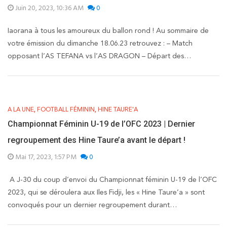
Juin 20, 2023, 10:36 AM
0
Iaorana à tous les amoureux du ballon rond ! Au sommaire de
votre émission du dimanche 18.06.23 retrouvez : – Match
opposant l’AS TEFANA vs l’AS DRAGON – Départ des…
,
,
A LA UNE
FOOTBALL FÉMININ
HINE TAURE'A
Championnat Féminin U-19 de l’OFC 2023 | Dernier
regroupement des Hine Taure’a avant le départ !
Mai 17, 2023, 1:57 PM
0
A J-30 du coup d’envoi du Championnat féminin U-19 de l’OFC
2023, qui se déroulera aux Iles Fidji, les « Hine Taure’a » sont
convoqués pour un dernier regroupement durant…