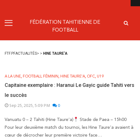
FÉDÉRATION TAHITIENNE DE
FOOTBALL
FTF.PF
ACTUALITÉS
>
>
HINE TAURE'A
,
,
,
,
A LA UNE
FOOTBALL FÉMININ
HINE TAURE'A
OFC
U19
Capitaine exemplaire : Haranui Le Gayic guide Tahiti vers
le succès
Sep 25, 2025, 5:09 PM
0
Vanuatu 0 – 2 Tahiti (Hine Taure’a)
Stade de Paea – 15h00
Pour leur deuxième match du tournoi, les Hine Taure’a avaient à
cœur de décrocher leur première victoire face…